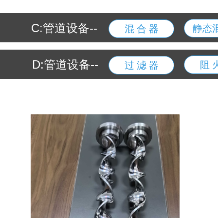
C:管道设备--
静态
混 合 器
D:管道设备--
阻 
过 滤 器