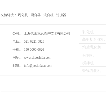
友情链接： 乳化机 混合器 混合机 过滤器
乳化机
公司名称：
上海优密克思流体技术有限公司
高剪切乳化机
电话：021-88888888
021-6221 0828
均质乳化机
手机：150 0000 0626
150 0000 0626
分散机
网址：www.shyoshida.com
www.shyoshida.com
搅拌机
邮箱：info@shyoshida.com
info@yoshidacn.com
管线乳化机