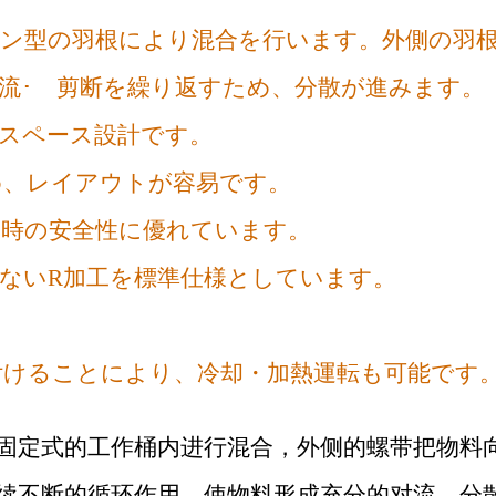
ボン型の羽根により混合を行います。外側の羽
流･ 剪断を繰り返すため、分散が進みます。
スペース設計です。
め、レイアウトが容易です。
働時の安全性に優れています。
のない
R
加工を標準仕様としています。
付けることにより、冷却・加熱運転も可能です
固定式的工作桶内进行混合，外侧的螺带把物料
续不断的循环作用，使物料形成充分的对流、分