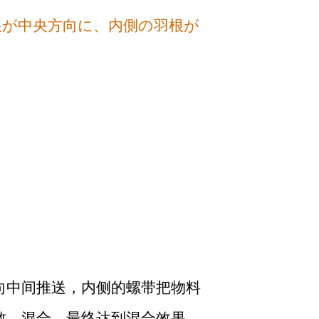
根が中央方向に、内側の羽根が
。
向中间推送，内侧的螺带把物料
散、混合，最终达到混合效果。