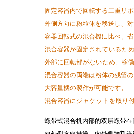
固定容器内で回転する二重リ
外側方向に粉粒体を移送し、対
容器回転式の混合機に比べ、省
混合容器が固定されているた
外部に回転部がないため、稼
混合容器の両端は粉体の残留
大容量機の製作が可能です。
混合容器にジャケットを取り
螺带式混合机内部的双层螺带在
向外侧方向推送，内外侧物料连