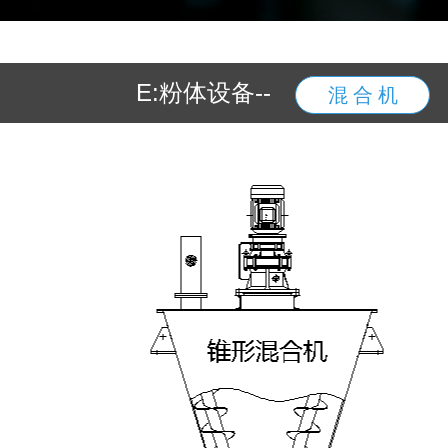
E:粉体设备--
混 合 机