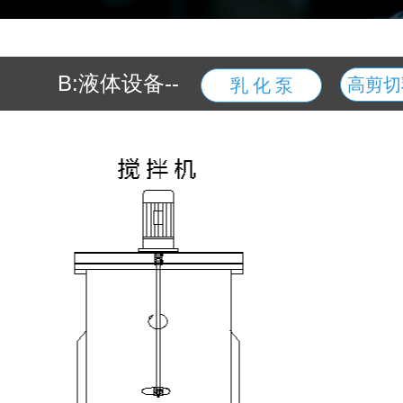
B:液体设备--
高剪切
乳 化 泵